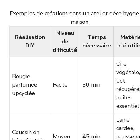
Exemples de créations dans un atelier déco hygge 
maison
Niveau
Réalisation
Temps
Matéri
de
DIY
nécessaire
clé utili
difficulté
Cire
végétale,
Bougie
pot
parfumée
Facile
30 min
récupéré
upcyclée
huiles
essentiel
Laine
cardée,
Coussin en
Moyen
45 min
housse e