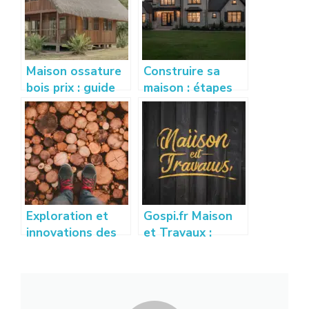
Maison ossature
Construire sa
bois prix : guide
maison : étapes
complet pour
clés et conseils
estimer votre
pratiques pour
budget
réussir son projet
Exploration et
Gospi.fr Maison
innovations des
et Travaux :
techniques de
Guide des
placage bois
Meilleures
modernes
Astuces et
Conseils