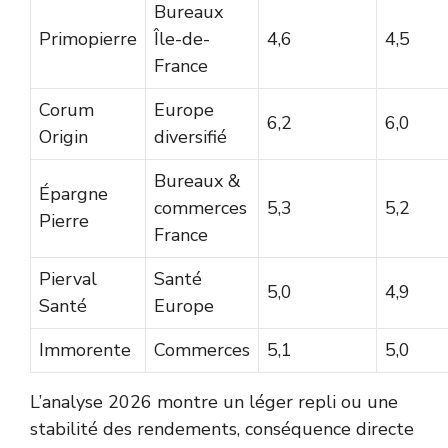
Bureaux
Primopierre
Île-de-
4,6
4,5
France
Corum
Europe
6,2
6,0
Origin
diversifié
Bureaux &
Épargne
commerces
5,3
5,2
Pierre
France
Pierval
Santé
5,0
4,9
Santé
Europe
Immorente
Commerces
5,1
5,0
L’analyse 2026 montre un léger repli ou une
stabilité des rendements, conséquence directe