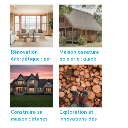
Rénovation
Maison ossature
énergétique : par
bois prix : guide
où commencer
complet pour
pour gagner en
estimer votre
confort
budget
rapidement ?
Construire sa
Exploration et
maison : étapes
innovations des
clés et conseils
techniques de