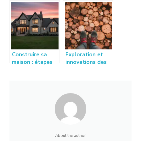
où commencer
complet pour
pour gagner en
estimer votre
confort
budget
rapidement ?
Construire sa
Exploration et
maison : étapes
innovations des
clés et conseils
techniques de
pratiques pour
placage bois
réussir son projet
modernes
About the author