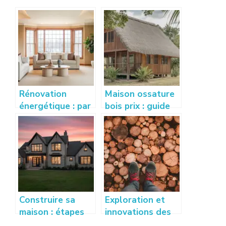
Rénovation
Maison ossature
énergétique : par
bois prix : guide
où commencer
complet pour
pour gagner en
estimer votre
confort
budget
rapidement ?
Construire sa
Exploration et
maison : étapes
innovations des
clés et conseils
techniques de