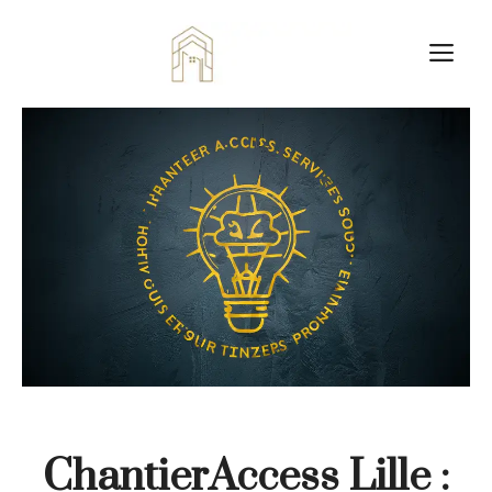
Aller
au
M
contenu
ChantierAccess Lille :