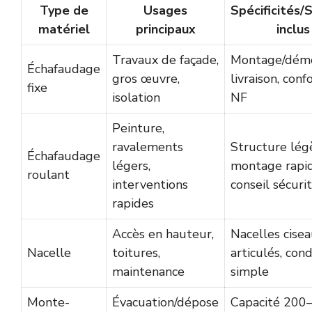
Type de
Usages
Spécificités/
matériel
principaux
inclus
Travaux de façade,
Montage/dém
Échafaudage
gros œuvre,
livraison, con
fixe
isolation
NF
Peinture,
ravalements
Structure lég
Échafaudage
légers,
montage rapid
roulant
interventions
conseil sécuri
rapides
Accès en hauteur,
Nacelles cisea
Nacelle
toitures,
articulés, con
maintenance
simple
Monte-
Évacuation/dépose
Capacité 200–