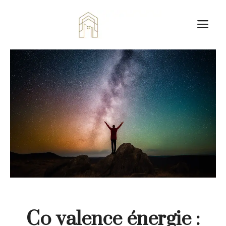
Aller
au
M
contenu
Co valence énergie :