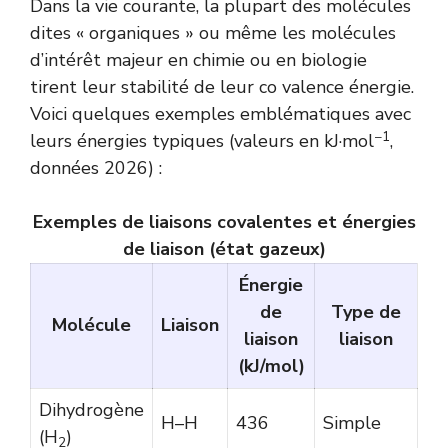
Dans la vie courante, la plupart des molécules
dites « organiques » ou même les molécules
d’intérêt majeur en chimie ou en biologie
tirent leur stabilité de leur co valence énergie.
Voici quelques exemples emblématiques avec
−1
leurs énergies typiques (valeurs en kJ·mol
,
données 2026) :
Exemples de liaisons covalentes et énergies
de liaison (état gazeux)
Énergie
de
Type de
Molécule
Liaison
liaison
liaison
(kJ/mol)
Dihydrogène
H–H
436
Simple
(H
)
2