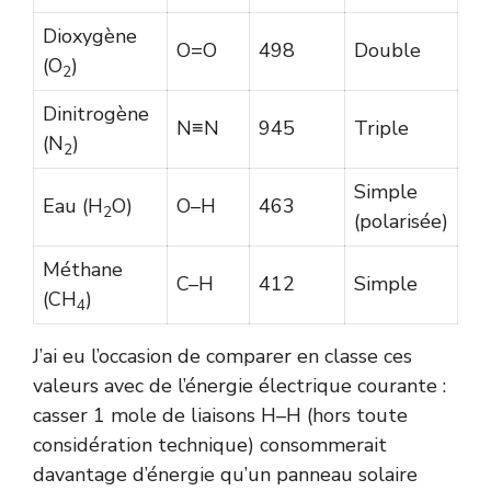
Dioxygène
O=O
498
Double
(O
)
2
Dinitrogène
N≡N
945
Triple
(N
)
2
Simple
Eau (H
O)
O–H
463
2
(polarisée)
Méthane
C–H
412
Simple
(CH
)
4
J’ai eu l’occasion de comparer en classe ces
valeurs avec de l’énergie électrique courante :
casser 1 mole de liaisons H–H (hors toute
considération technique) consommerait
davantage d’énergie qu’un panneau solaire