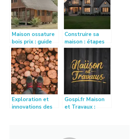
Maison ossature
Construire sa
bois prix : guide
maison : étapes
complet pour
clés et conseils
estimer votre
pratiques pour
budget
réussir son projet
Exploration et
Gospi.fr Maison
innovations des
et Travaux :
techniques de
Guide des
placage bois
Meilleures
modernes
Astuces et
Conseils