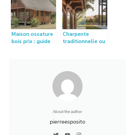
rapidement ?
Maison ossature
Charpente
bois prix : guide
traditionnelle ou
complet pour
fermette
estimer votre
industrielle :
budget
comparatif
complet
About the author
pierreesposito