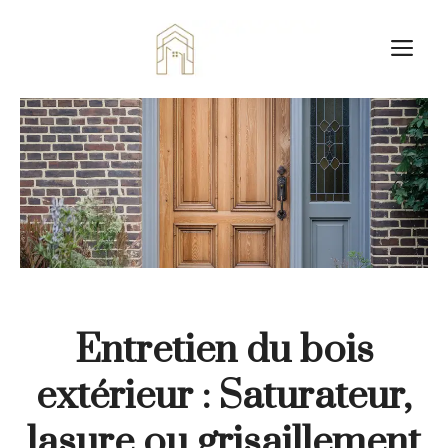
Aller
au
M
contenu
Entretien du bois
extérieur : Saturateur,
lasure ou grisaillement