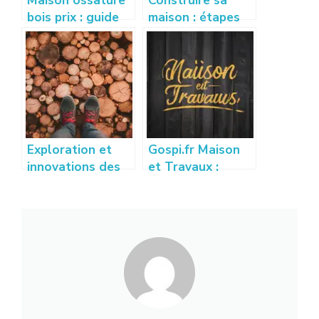
Maison ossature
Construire sa
bois prix : guide
maison : étapes
complet pour
clés et conseils
estimer votre
pratiques pour
budget
réussir son projet
Exploration et
Gospi.fr Maison
innovations des
et Travaux :
techniques de
Guide des
placage bois
Meilleures
modernes
Astuces et
Conseils