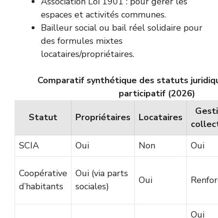
Association Loi 1901 : pour gérer les
espaces et activités communes.
Bailleur social ou bail réel solidaire pour
des formules mixtes
locataires/propriétaires.
Comparatif synthétique des statuts juridiq
participatif (2026)
Gest
Statut
Propriétaires
Locataires
collec
SCIA
Oui
Non
Oui
Coopérative
Oui (via parts
Oui
Renfor
d’habitants
sociales)
Oui