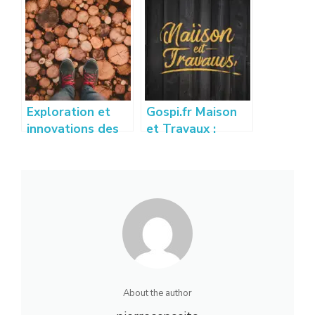
estimer votre
pratiques pour
budget
réussir son projet
Exploration et
Gospi.fr Maison
innovations des
et Travaux :
techniques de
Guide des
placage bois
Meilleures
modernes
Astuces et
Conseils
About the author