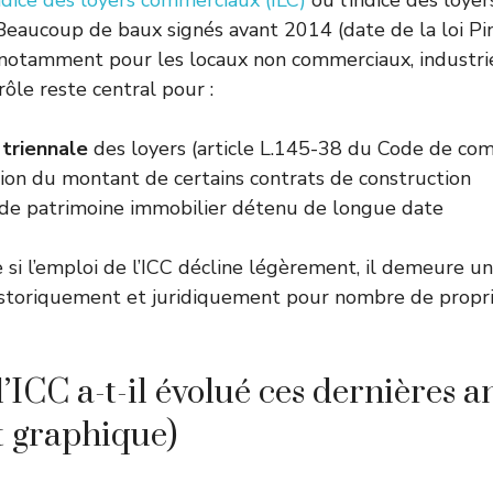
ndice des loyers commerciaux (ILC)
ou l’indice des loyer
. Beaucoup de baux signés avant 2014 (date de la loi Pi
, notamment pour les locaux non commerciaux, industrie
ôle reste central pour :
 triennale
des loyers (article L.145-38 du Code de co
tion du montant de certains contrats de construction
 de patrimoine immobilier détenu de longue date
si l’emploi de l’ICC décline légèrement, il demeure u
istoriquement et juridiquement pour nombre de propri
ICC a-t-il évolué ces dernières a
t graphique)