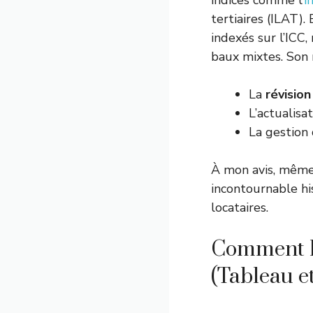
indices comme l’
i
tertiaires (ILAT)
indexés sur l’ICC
baux mixtes. Son r
La
révision
L’actualisa
La gestion
À mon avis, même 
incontournable h
locataires.
Comment l’
(Tableau e