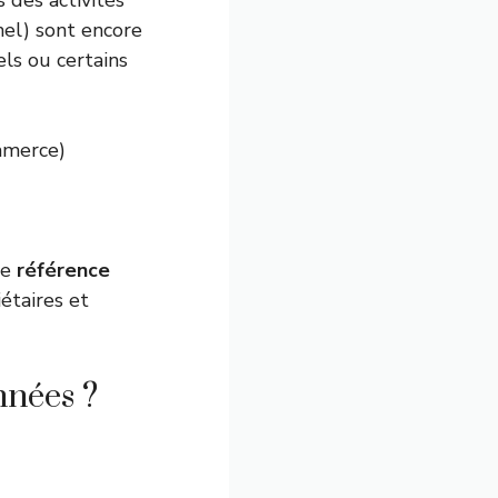
s des activités
nel) sont encore
ls ou certains
mmerce)
ne
référence
étaires et
nnées ?