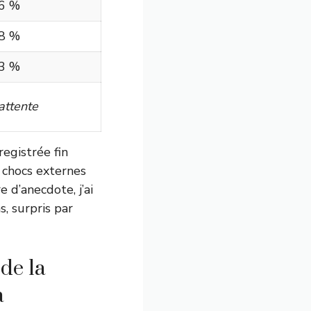
,6 %
,8 %
,3 %
attente
egistrée fin
s chocs externes
 d’anecdote, j’ai
, surpris par
 de la
a