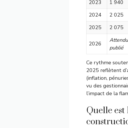
2023
1 940
2024
2 025
2025
2 075
Attendu
2026
publié
Ce rythme soutenu
2025 reflètent d’
(inflation, pénuri
vu des gestionnai
l’impact de la fla
Quelle est 
constructi