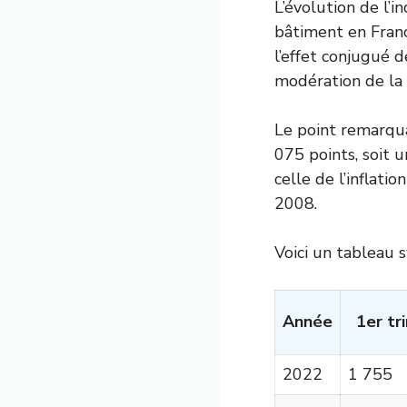
L’évolution de l’i
bâtiment en Franc
l’effet conjugué 
modération de la
Le point remarqua
075 points, soit 
celle de l’inflat
2008.
Voici un tableau 
Année
1er tr
2022
1 755