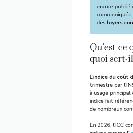
encore publié 
communiquée ap
des
loyers co
Qu’est-ce q
quoi sert-i
L’
indice du coût 
trimestre par l’I
à usage principal
indice fait référe
de nombreux cont
En 2026, l’ICC co