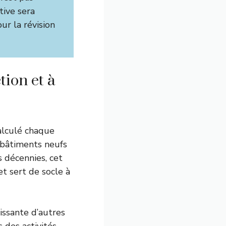
tive sera
ur la révision
tion et à
calculé chaque
s bâtiments neufs
s décennies, cet
t sert de socle à
issante d’autres