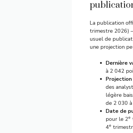
publicatio
La publication off
trimestre 2026) 
usuel de publicat
une projection pe
Dernière v
à 2 042 poi
Projection
des analys
légère bai
de 2 030 à
Date de pub
e
pour le 2
e
4
trimestr