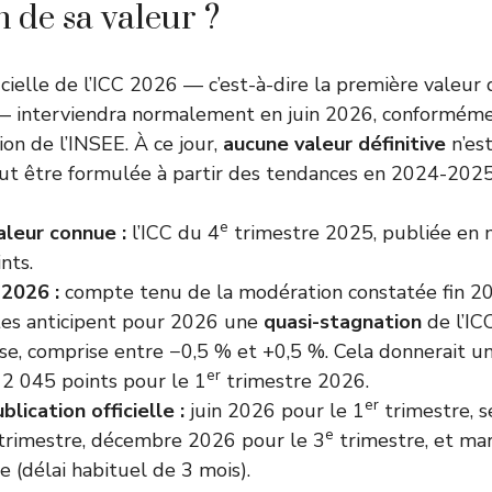
n de sa valeur ?
icielle de l’ICC 2026 — c’est-à-dire la première valeur 
— interviendra normalement en juin 2026, conforméme
ion de l’INSEE. À ce jour,
aucune valeur définitive
n’est
ut être formulée à partir des tendances en 2024-2025
e
aleur connue :
l’ICC du 4
trimestre 2025, publiée en m
nts.
 2026 :
compte tenu de la modération constatée fin 20
tes anticipent pour 2026 une
quasi-stagnation
de l’ICC
sse, comprise entre −0,5 % et +0,5 %. Cela donnerait u
er
 2 045 points pour le 1
trimestre 2026.
er
lication officielle :
juin 2026 pour le 1
trimestre, 
e
trimestre, décembre 2026 pour le 3
trimestre, et ma
e (délai habituel de 3 mois).