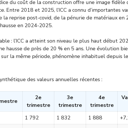
ndice du coût de la construction offre une image fidèle
e. Entre 2018 et 2025, l’ICC a connu d’importantes var
de la reprise post-covid, de la pénurie de matériaux en 
 hausse en 2024-2025.
ble : l’ICC a atteint son niveau le plus haut début 2025
une hausse de près de 20 % en 5 ans. Une évolution bie
ion sur la même période, phénomène inhabituel depuis 
synthétique des valeurs annuelles récentes :
2e
3e
4e
Va
imestre
trimestre
trimestre
trimestre
1 792
1 832
1 888
+7