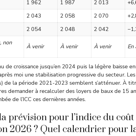
1 962
1 987
2 013
+6
2 043
2 058
2 070
+2
2 054
2 048
2 042
−1
, non
À venir
À venir
À venir
En 
 de croissance jusqu’en 2024 puis la légère baisse enr
après moi une stabilisation progressive du secteur. Le
es) de la période 2021-2023 semblent s’atténuer. À titre
res demander à recalculer des loyers de baux de 15 ans
mbée de l’ICC ces dernières années.
la prévision pour l’indice du coût
on 2026 ? Quel calendrier pour l