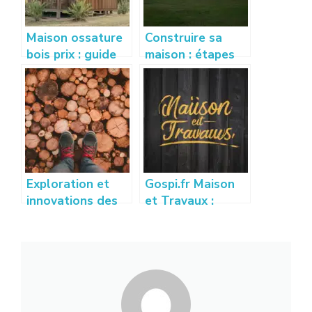
Maison ossature
Construire sa
bois prix : guide
maison : étapes
complet pour
clés et conseils
estimer votre
pratiques pour
budget
réussir son projet
Exploration et
Gospi.fr Maison
innovations des
et Travaux :
techniques de
Guide des
placage bois
Meilleures
modernes
Astuces et
Conseils