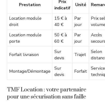
Prix
Prestation
Unité
Remar
indicatif
Location module
15 € à
Par
Prix se
droit
40 €
jour
volum
Location module
50 € à
Par
Accès
porte
60 €
jour
secour
Sur
Selon
Forfait livraison
Trajet
devis
distanc
Sur
Service
Montage/Démontage
Forfait
devis
techni
TMF Location : votre partenaire
pour une sécurisation sans faille