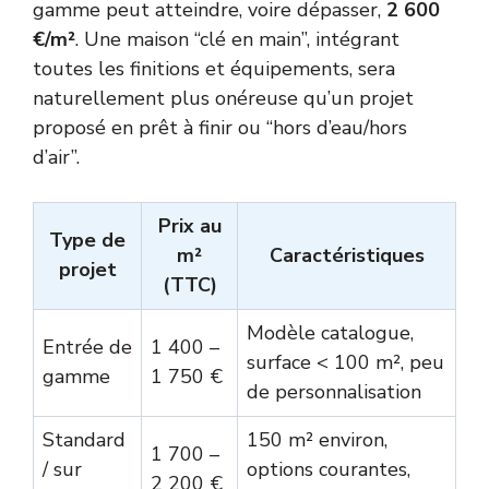
gamme peut atteindre, voire dépasser,
2 600
€/m²
. Une maison “clé en main”, intégrant
toutes les finitions et équipements, sera
naturellement plus onéreuse qu’un projet
proposé en prêt à finir ou “hors d’eau/hors
d’air”.
Prix au
Type de
m²
Caractéristiques
projet
(TTC)
Modèle catalogue,
Entrée de
1 400 –
surface < 100 m², peu
gamme
1 750 €
de personnalisation
Standard
150 m² environ,
1 700 –
/ sur
options courantes,
2 200 €