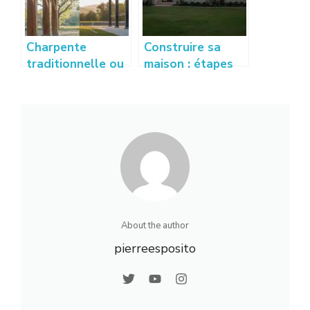
Charpente
Construire sa
traditionnelle ou
maison : étapes
fermette
clés et conseils
industrielle :
pratiques pour
comparatif
réussir son projet
complet
About the author
pierreesposito