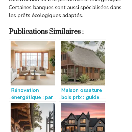
Certaines banques sont aussi spécialisées dans
les prêts écologiques adaptés.
Publications Similaires :
Rénovation
Maison ossature
énergétique : par
bois prix : guide
où commencer
complet pour
pour gagner en
estimer votre
confort
budget
rapidement ?