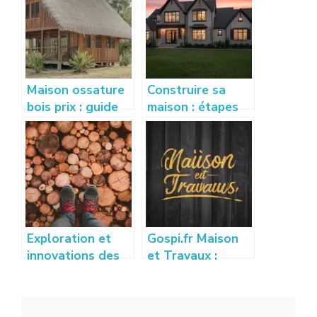
Maison ossature
Construire sa
bois prix : guide
maison : étapes
complet pour
clés et conseils
estimer votre
pratiques pour
budget
réussir son projet
Exploration et
Gospi.fr Maison
innovations des
et Travaux :
techniques de
Guide des
placage bois
Meilleures
modernes
Astuces et