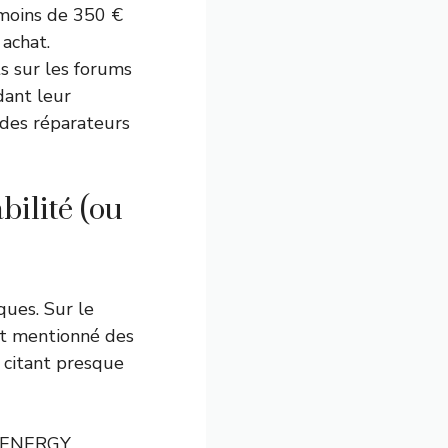
moins de 350 €
achat.
 sur les forums
dant leur
r des réparateurs
bilité (ou
ques. Sur le
nt mentionné des
citant presque
a VENERGY