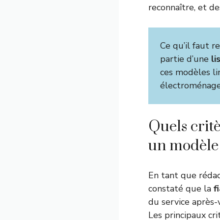
reconnaître, et de
Ce qu’il faut r
partie d’une
li
ces modèles li
électroménage
Quels crit
un modèle d
En tant que rédact
constaté que la
f
du service après-
Les principaux cr