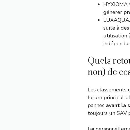
HYXIOMA vo
générer pr
LUXAQUA, m
suite à des
utilisation
indépendan
Quels reto
non) de ce
Les classements d
forum principal «
pannes
avant la
toujours un SAV p
J’ai personnellem