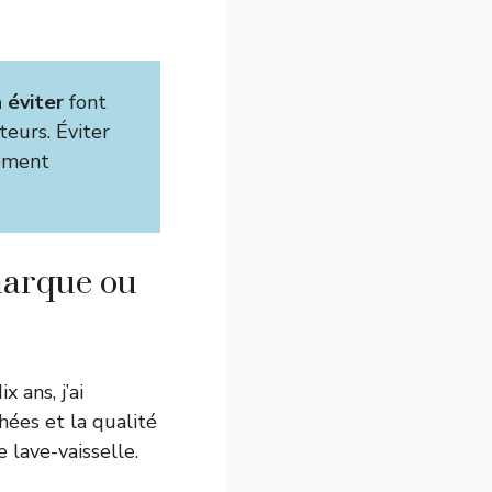
 éviter
font
teurs. Éviter
sement
 marque ou
 ans, j’ai
hées et la qualité
lave-vaisselle.