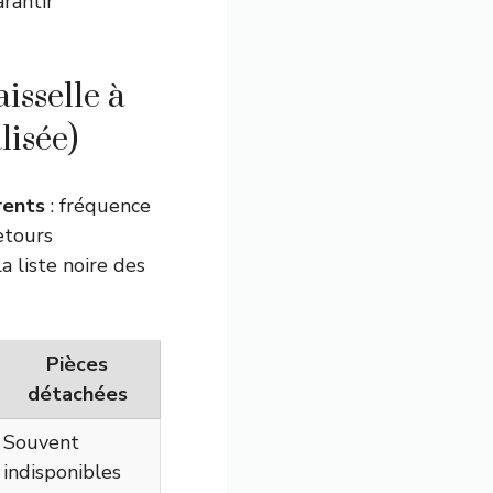
rantir
isselle à
lisée)
rents
: fréquence
etours
a liste noire des
Pièces
détachées
Souvent
indisponibles