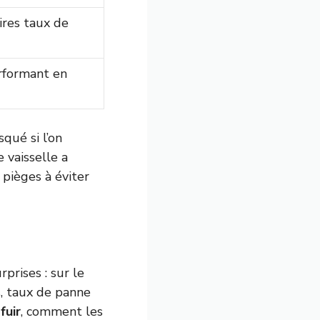
ires taux de
erformant en
qué si l’on
 vaisselle a
 pièges à éviter
rprises : sur le
, taux de panne
fuir
, comment les