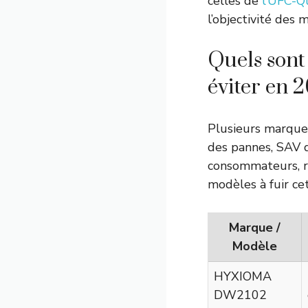
celles de
l’UFC-Q
l’objectivité des 
Quels sont
éviter en 2
Plusieurs marque
des pannes, SAV d
consommateurs, rap
modèles à fuir ce
Marque /
Modèle
HYXIOMA
DW2102