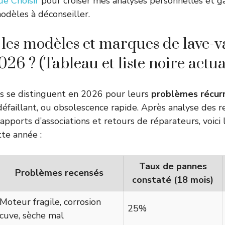
ue Choisir
pour croiser mes analyses personnelles et ga
modèles à déconseiller.
 les modèles et marques de lave-va
026 ? (Tableau et liste noire actua
s se distinguent en 2026 pour leurs
problèmes récur
éfaillant, ou obsolescence rapide. Après analyse des r
ports d’associations et retours de réparateurs, voici l
tte année :
Taux de pannes
Problèmes recensés
constaté (18 mois)
Moteur fragile, corrosion
25%
cuve, sèche mal