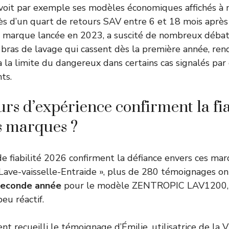
it par exemple ses modèles économiques affichés à 
ès d’un quart de retours SAV entre 6 et 18 mois après 
arque lancée en 2023, a suscité de nombreux débats
 bras de lavage qui cassent dès la première année, ren
 à la limite du dangereux dans certains cas signalés pa
ts.
urs d’expérience confirment la fia
s marques ?
e fiabilité 2026 confirment la défiance envers ces mar
 Lave-vaisselle-Entraide », plus de 280 témoignages o
 seconde année
pour le modèle ZENTROPIC LAV1200, 
eu réactif.
ent recueilli le témoignage d’Émilie, utilisatrice de l