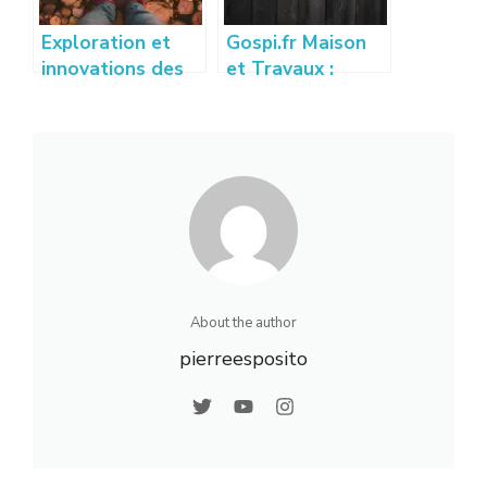
Exploration et
Gospi.fr Maison
innovations des
et Travaux :
techniques de
Guide des
placage bois
Meilleures
modernes
Astuces et
Conseils
About the author
pierreesposito