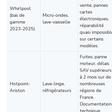
vente, pannes
Whirlpool
cartes
(bas de
Micro-ondes,
électroniques,
gamme
lave-vaisselle
réparabilité
2023-2025)
quasi impossibl
sur certains
modèles.
Fuites, panne
moteur, délais
SAV supérieurs
à 2 mois sur de
Hotpoint-
Lave-linge,
nombreuses
Ariston
réfrigérateurs
régions de
France.
Documentation
technique