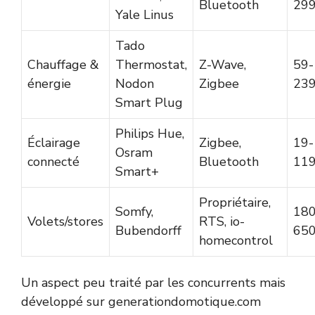
Bluetooth
299
Yale Linus
Tado
Chauffage &
Thermostat,
Z-Wave,
59-
énergie
Nodon
Zigbee
239
Smart Plug
Philips Hue,
Éclairage
Zigbee,
19-
Osram
connecté
Bluetooth
119
Smart+
Propriétaire,
Somfy,
180
Volets/stores
RTS, io-
Bubendorff
650
homecontrol
Un aspect peu traité par les concurrents mais
développé sur generationdomotique.com