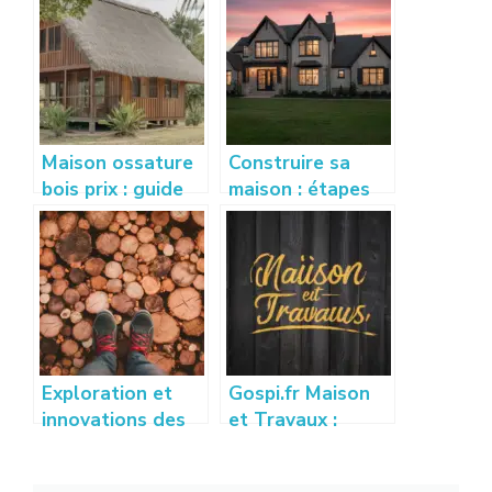
Maison ossature
Construire sa
bois prix : guide
maison : étapes
complet pour
clés et conseils
estimer votre
pratiques pour
budget
réussir son projet
Exploration et
Gospi.fr Maison
innovations des
et Travaux :
techniques de
Guide des
placage bois
Meilleures