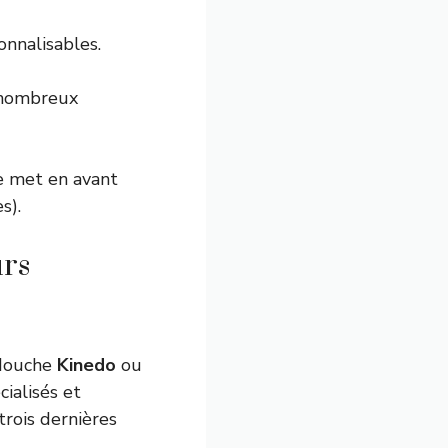
onnalisables.
e nombreux
e met en avant
s).
urs
 douche
Kinedo
ou
cialisés et
rois dernières