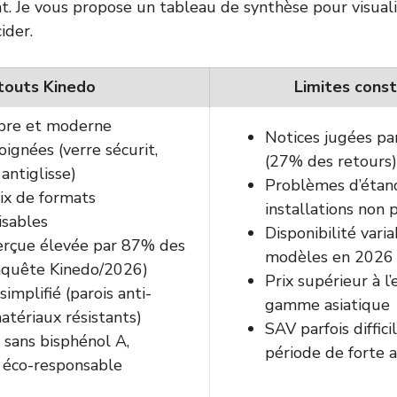
 Je vous propose un tableau de synthèse pour visualis
ider.
touts Kinedo
Limites cons
bre et moderne
Notices jugées pa
soignées (verre sécurit,
(27% des retours)
antiglisse)
Problèmes d’étanc
ix de formats
installations non 
isables
Disponibilité varia
erçue élevée par 87% des
modèles en 2026
enquête Kinedo/2026)
Prix supérieur à l
simplifié (parois anti-
gamme asiatique
matériaux résistants)
SAV parfois diffici
 sans bisphénol A,
période de forte a
éco-responsable