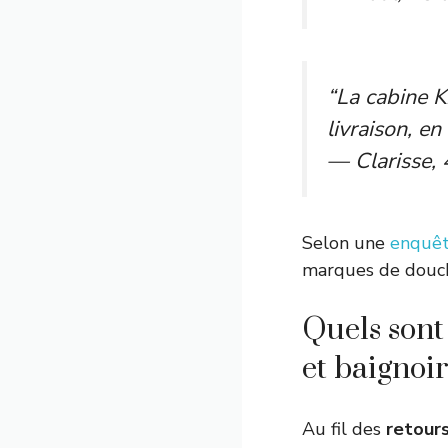
“La cabine K
livraison, e
— Clarisse, 
Selon une
enquêt
marques de douche
Quels sont
et baignoi
Au fil des
retour