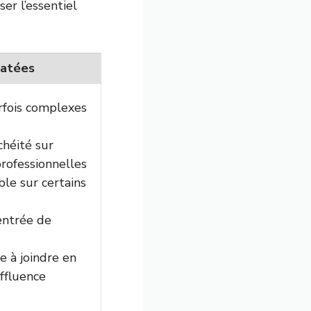
er l’essentiel
tatées
rfois complexes
héité sur
professionnelles
ble sur certains
’entrée de
le à joindre en
ffluence