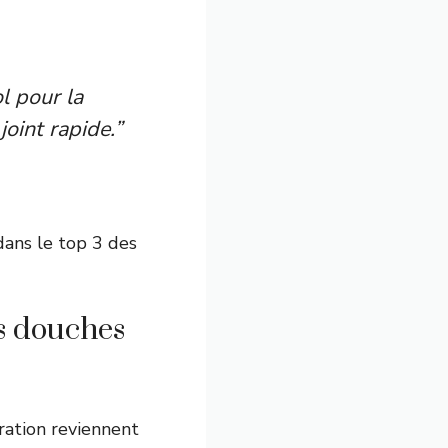
l pour la
joint rapide.”
dans le top 3 des
es douches
oration reviennent