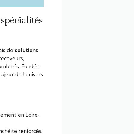
spécialités
ais de
solutions
 receveurs,
combinés. Fondée
ajeur de l’univers
alement en Loire-
nchéité renforcés,