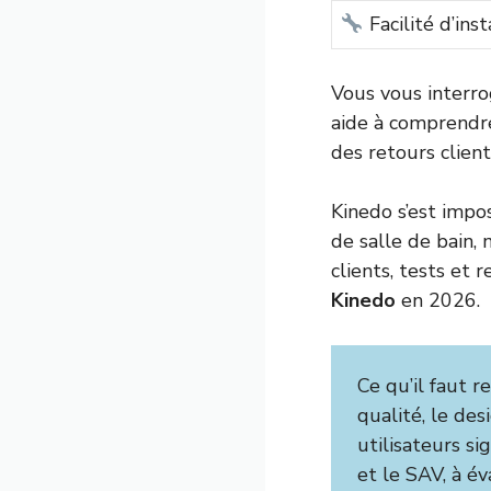
Facilité d’inst
Vous vous interro
aide à comprendre
des retours client
Kinedo s’est imp
de salle de bain,
clients, tests et 
Kinedo
en 2026.
Ce qu’il faut r
qualité, le de
utilisateurs si
et le SAV, à év