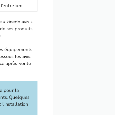
 l’entretien
 « kinedo avis »
de ses produits,
.
des équipements
dessous les
avis
vice après-vente
e pour la
ents. Quelques
l’installation