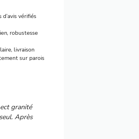
 d’avis vérifiés
ien, robustesse
aire, livraison
tement sur parois
pect granité
seul. Après