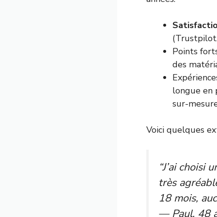
Satisfacti
(Trustpilot
Points fort
des matéri
Expériences
longue en 
sur-mesure
Voici quelques ex
“J’ai choisi
très agréabl
18 mois, auc
— Paul, 48 a