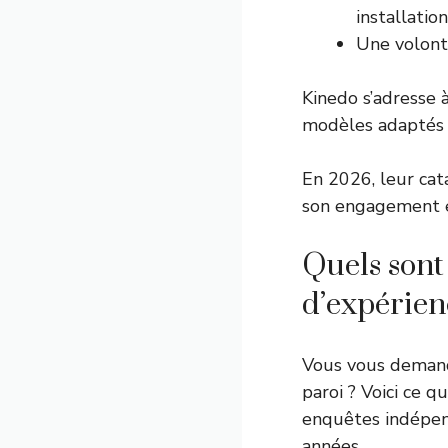
installation
Une volonté
Kinedo s’adresse à
modèles adaptés à
En 2026, leur ca
son engagement e
Quels sont 
d’expérien
Vous vous demand
paroi ? Voici ce q
enquêtes indépend
années.