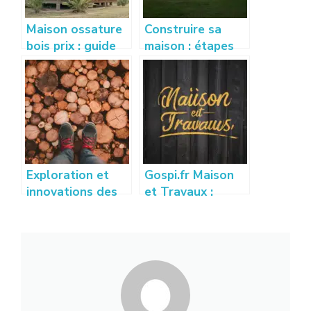
Maison ossature
Construire sa
bois prix : guide
maison : étapes
complet pour
clés et conseils
estimer votre
pratiques pour
budget
réussir son projet
Exploration et
Gospi.fr Maison
innovations des
et Travaux :
techniques de
Guide des
placage bois
Meilleures
modernes
Astuces et
Conseils