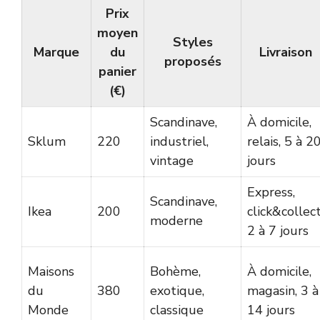
Prix
moyen
Styles
Marque
du
Livraison
proposés
panier
(€)
Scandinave,
À domicile,
Sklum
220
industriel,
relais, 5 à 2
vintage
jours
Express,
Scandinave,
Ikea
200
click&collect
moderne
2 à 7 jours
Maisons
Bohème,
À domicile,
du
380
exotique,
magasin, 3 à
Monde
classique
14 jours